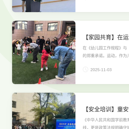
【家园共育】在运
在《幼儿园工作规程》与
的郑重承诺。运动，作为
2025-11-03
【安全培训】童安
防暴”培训活动
《中华人民共和国学前教
线，更是政策法规明确守