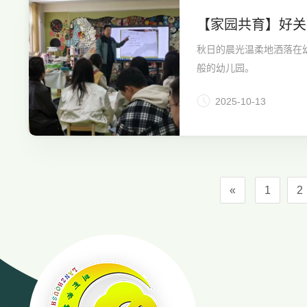
【家园共育】好关
秋日的晨光温柔地洒落在
般的幼儿园。
2025-10-13
«
1
2