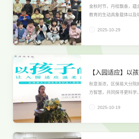
金秋时节，丹桂飘香，蕴
教育的生动具象载体以及培
2025-10-29
【入园适应】以孩
秋意渐浓，区保易大分院
方智慧，共同探寻更科学
2025-10-19