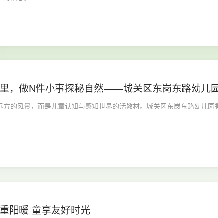
里，做N件小事探秘自然——城关区东岗东路幼儿园
自然课程”
远方的风景，而是儿童认知与感知世界的活教材。城关区东岗东路幼儿园秉
重阳暖 童享友好时光