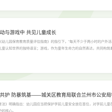
动与游戏中 共见儿童成长
《幼儿园保育教育质量评估指南》的指引下，“每天不少于两小时的户外活
儿童认知世界的独特语言；游戏，作为童年生命力的自然表达，共同构筑
共护 防暴筑基——城关区教育局联合兰州市公安局
育法》明确指出：幼儿园应当把保护学前儿童安全放在首位，对学前儿童
护的核心。