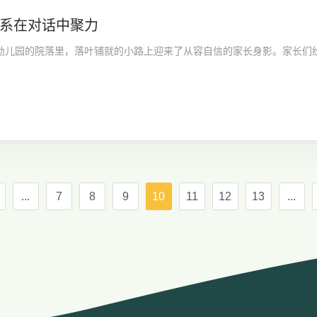
系在对话中聚力
幼儿园的院落里，落叶铺就的小路上迎来了从容自信的家长身影。家长们
...
7
8
9
10
11
12
13
...