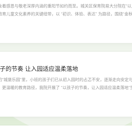
含着感恩与敬老深厚内涵的重阳节如约而至。城关区保育院易大分院在“以儿
育儿童文化素养的关键纽带，以 “初识、体验、表达” 为路径，围绕“金
子的节奏 让入园适应温柔落地
的“城堡乐园”里，小班的孩子们已从初入园时的忐忑不安，逐渐走向安定
、更温暖的教育路径，我院开展了 “以孩子的节奏，让入园适应温柔落地