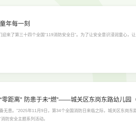
童年每一刻
们迎来了第三十四个全国“119消防安全日”。为了让安全意识浸润童心，
。
零距离” 防患于未“燃”——城关区东岗东路幼儿园（
备无患。”2025年11月9日，第34个全国消防日来临之际，城关区东岗
.9”消防安全主题系列活动。